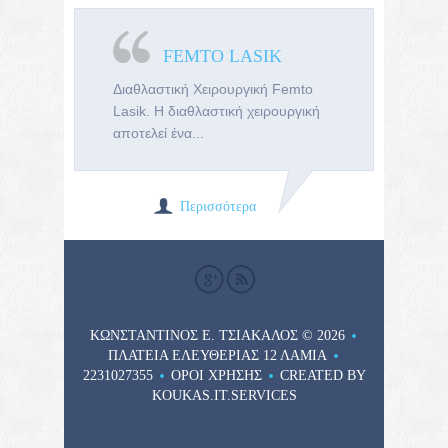
FEMTO LASIK
Διαθλαστική Χειρουργική Femto
Lasik. Η διαθλαστική χειρουργική
αποτελεί ένα...
Περισσότερα
ΚΩΝΣΤΑΝΤΙΝΟΣ Ε. ΤΣΙΑΚΑΛΟΣ
© 2026
ΠΛΑΤΕΊΑ ΕΛΕΥΘΕΡΊΑΣ 12 ΛΑΜΊΑ
2231027355
ΌΡΟΙ ΧΡΉΣΗΣ
CREATED BY
KOUKAS.IT.SERVICES